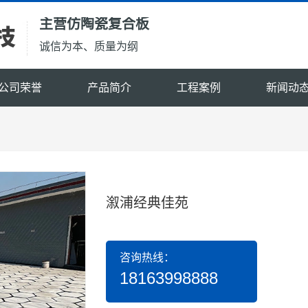
主营仿陶瓷复合板
诚信为本、质量为纲
公司荣誉
产品简介
工程案例
新闻动
溆浦经典佳苑
咨询热线：
18163998888